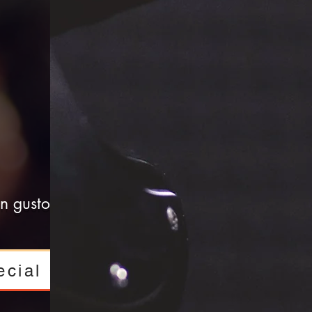
n gusto te
cial Online