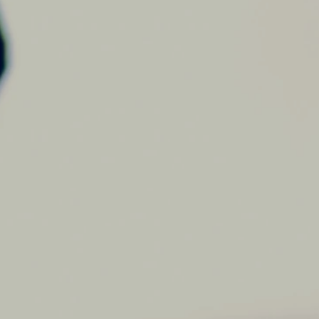
or escuela de Bajo electrico en Bueno
ustos musicales, tus elecciones y tus necesida
s sos lo mas importante. Podes cambiar de prof
quieras, hasta que te sientas cómodo.
ientados para todas las edades, niños, adoles
etodología de vanguardia, siempre orientado a 
es de bajo eléctrico son los mejores de Bueno
ho mas que los demás. Cuando te inscribis en