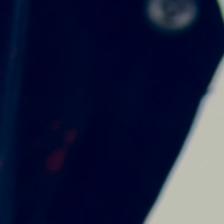
¿Por qué somos la mej
Porque respetamos tus g
Porque para nosotros vo
actividad las veces que 
Porque tenemos cursos or
y jubilados.
Porque trabajamos con m
desafíos motivantes.
Porque nuestros profesor
Porque te ofrecemos muc