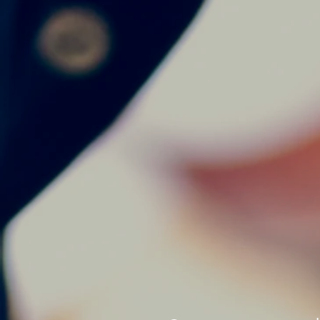
musica podes realizar di
Porque aprender con no
explorando, es disfrutar,
musical, expresividad, e
estudiantes.
Porque nuestro lema es 
Si no tenes instrumento 
practicar.
Te invitamos a comproba
.