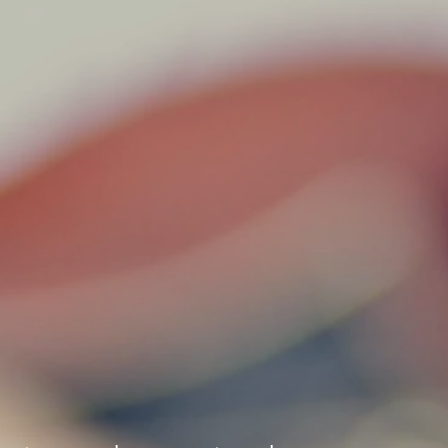
versas actividades en distintas sedes de Rock 
sotros es mucho mas que estudiar musica. Es 
 es desarrollar tu creatividad, tu oído musical, t
s leer y escribir música y compartir tu experien
"cuando hacemos lo que nos gusta aprendemos
nosotros te lo prestamos para las clases de mu
r que no vas a querer que termine la clase