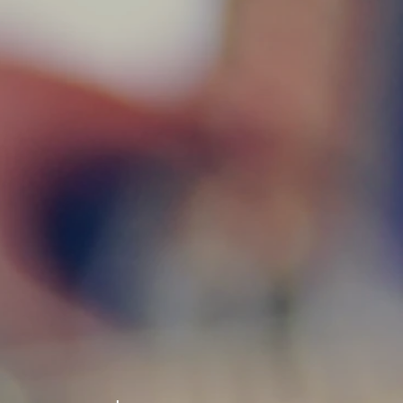
School.
aprender haciendo,
u sensibilidad, criterio
cia con otros
 mejor".
sica y tambien si venis a