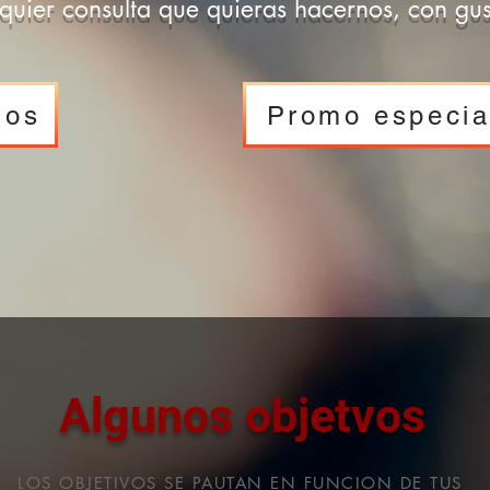
quier consulta que quieras hacernos, con gu
nos
Promo especia
Algunos objetvos
LOS OBJETIVOS SE PAUTAN EN FUNCION DE TUS