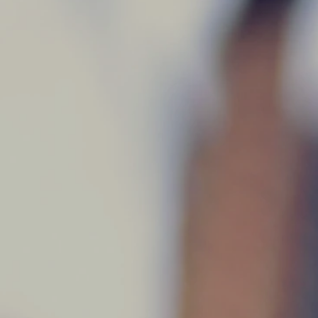
s Aires?
des.
esor de bajo o de
centes, jovenes, adultos
tus objetivos y a
s Aires.
 nuestra escuela de