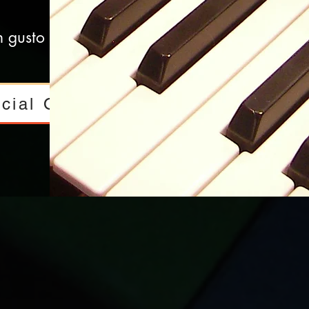
 gusto te
cial Online